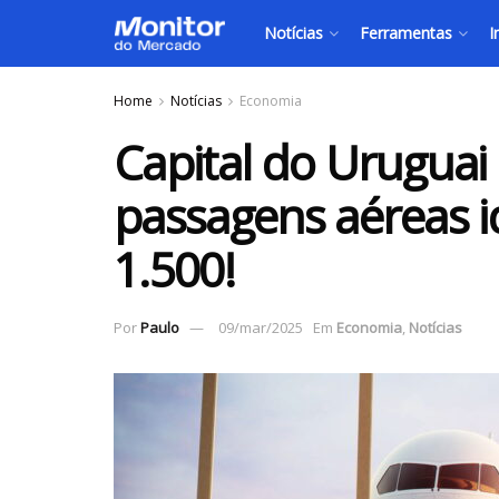
Notícias
Ferramentas
I
Home
Notícias
Economia
Capital do Uruguai
passagens aéreas i
1.500!
Por
Paulo
09/mar/2025
Em
Economia
,
Notícias