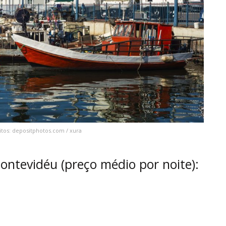
tos: depositphotos.com / xura
tevidéu (preço médio por noite):