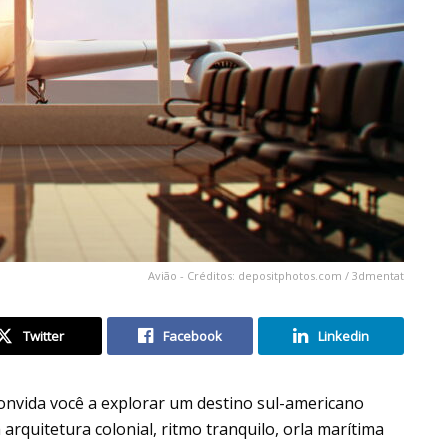
Avião - Créditos: depositphotos.com / 3dmentat
Twitter
Facebook
Linkedin
convida você a explorar um destino sul-americano
arquitetura colonial, ritmo tranquilo, orla marítima