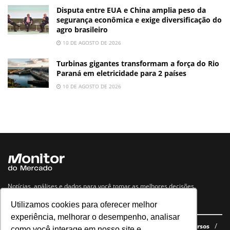
Disputa entre EUA e China amplia peso da
segurança econômica e exige diversificação do
agro brasileiro
10 DE AGOSTO DE 2026
Turbinas gigantes transformam a força do Rio
Paraná em eletricidade para 2 países
10 DE AGOSTO DE 2026
Notícias, análises e dados para você tomar as melhores decisões.
Utilizamos cookies para oferecer melhor
Navegue no site
experiência, melhorar o desempenho, analisar
Últimas notícias
Quem somos
E-books gratuitos
Cursos
como você interage em nosso site e