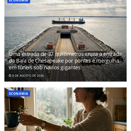
ECONOMIA
Uma estrada de 37 quilômetros cruza a entrada
da Baía de Chesapeake por pontes e mergulha
em túneis sob navios gigantes
8 DE AGOSTO DE 2026
ECONOMIA