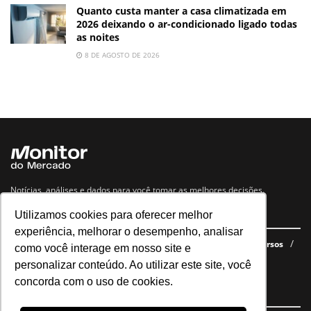
Quanto custa manter a casa climatizada em
2026 deixando o ar-condicionado ligado todas
as noites
8 DE AGOSTO DE 2026
Notícias, análises e dados para você tomar as melhores decisões.
Utilizamos cookies para oferecer melhor
Navegue no site
experiência, melhorar o desempenho, analisar
Últimas notícias
Quem somos
E-books gratuitos
Cursos
como você interage em nosso site e
Política de privacidade
personalizar conteúdo. Ao utilizar este site, você
concorda com o uso de cookies.
Siga nossas redes