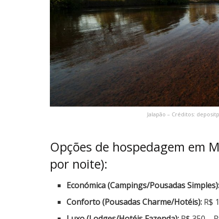
Jalapão – Créditos: deposi
Opções de hospedagem em Mat
por noite):
Económica (Campings/Pousadas Simples)
Conforto (Pousadas Charme/Hotéis):
R$ 1
Luxo (Lodges/Hotéis Fazenda):
R$ 350 – 