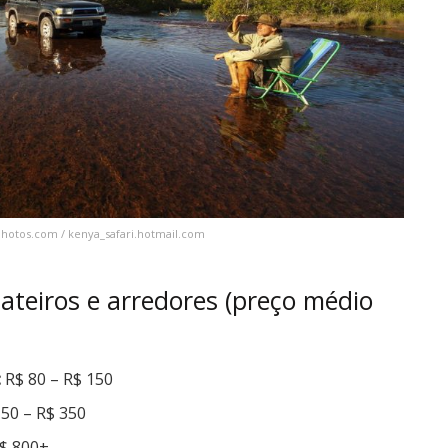
tphotos.com / kenya_safari.hotmail.com
eiros e arredores (preço médio
:
R$ 80 – R$ 150
50 – R$ 350
R$ 800+