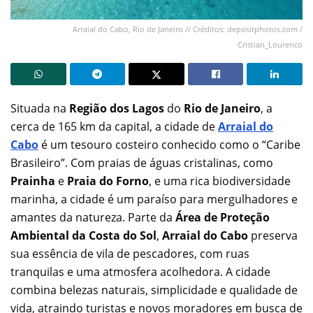
Arraial do Cabo, Rio de Janeiro // Créditos: depositphotos.com /
Cristian_Lourenco
Situada na
Região dos Lagos
do
Rio de Janeiro
, a
cerca de 165 km da capital, a cidade de
Arraial do
Cabo
é um tesouro costeiro conhecido como o “Caribe
Brasileiro”. Com praias de águas cristalinas, como
Prainha
e
Praia do Forno
, e uma rica biodiversidade
marinha, a cidade é um paraíso para mergulhadores e
amantes da natureza. Parte da
Área de Proteção
Ambiental da Costa do Sol
,
Arraial do Cabo
preserva
sua essência de vila de pescadores, com ruas
tranquilas e uma atmosfera acolhedora. A cidade
combina belezas naturais, simplicidade e qualidade de
vida, atraindo turistas e novos moradores em busca de