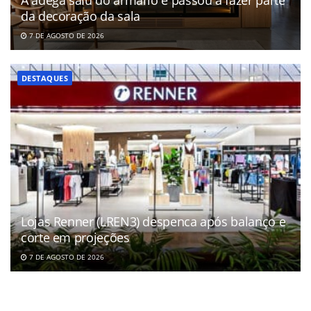
A adega saiu do armário e passou a fazer parte
da decoração da sala
7 DE AGOSTO DE 2026
DESTAQUES
Lojas Renner (LREN3) despenca após balanço e
corte em projeções
7 DE AGOSTO DE 2026