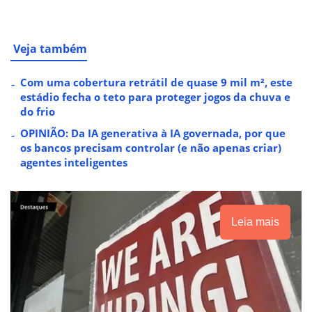
Veja também
Com uma cobertura retrátil de quase 9 mil m², este
estádio fecha o teto para proteger jogos da chuva e
do frio
OPINIÃO: Da IA generativa à IA governada, por que
os bancos precisam controlar (e não apenas criar)
agentes inteligentes
Leia mais