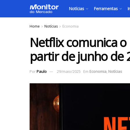
Notícias
Ferramentas
I
Home
Notícias
Economia
Netflix comunica o 
partir de junho de 
Por
Paulo
29/maio/2025
Em
Economia
,
Notícias