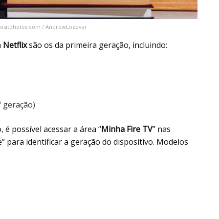
epositphotos.com / AndrewLozovyi
a
Netflix
são os da primeira geração, incluindo:
ª geração)
, é possível acessar a área “
Minha Fire TV
” nas
” para identificar a geração do dispositivo. Modelos