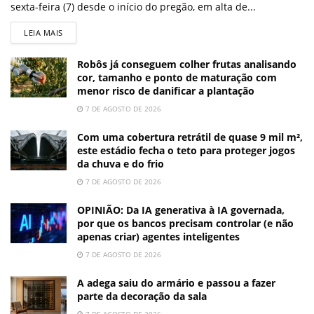
sexta-feira (7) desde o início do pregão, em alta de...
LEIA MAIS
Robôs já conseguem colher frutas analisando
cor, tamanho e ponto de maturação com
menor risco de danificar a plantação
7 DE AGOSTO DE 2026
Com uma cobertura retrátil de quase 9 mil m²,
este estádio fecha o teto para proteger jogos
da chuva e do frio
7 DE AGOSTO DE 2026
OPINIÃO: Da IA generativa à IA governada,
por que os bancos precisam controlar (e não
apenas criar) agentes inteligentes
7 DE AGOSTO DE 2026
A adega saiu do armário e passou a fazer
parte da decoração da sala
7 DE AGOSTO DE 2026