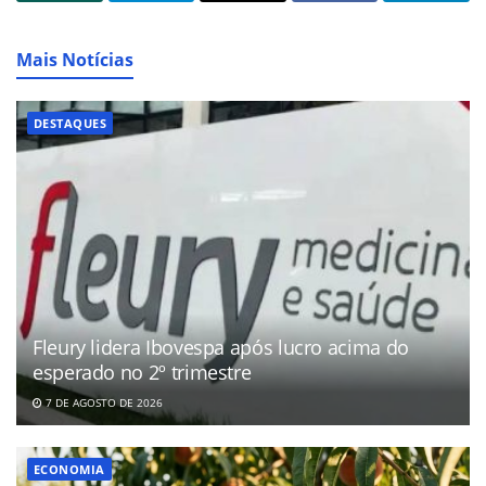
Mais Notícias
DESTAQUES
Fleury lidera Ibovespa após lucro acima do
esperado no 2º trimestre
7 DE AGOSTO DE 2026
ECONOMIA