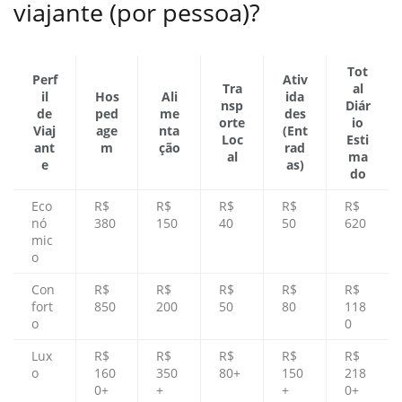
viajante (por pessoa)?
Tot
Perf
Ativ
Tra
al
il
Hos
Ali
ida
nsp
Diár
de
ped
me
des
orte
io
Viaj
age
nta
(Ent
Loc
Esti
ant
m
ção
rad
al
ma
e
as)
do
Eco
R$
R$
R$
R$
R$
nó
380
150
40
50
620
mic
o
Con
R$
R$
R$
R$
R$
fort
850
200
50
80
118
o
0
Lux
R$
R$
R$
R$
R$
o
160
350
80+
150
218
0+
+
+
0+