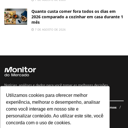
Quanto custa comer fora todos os dias em
2026 comparado a cozinhar em casa durante 1
mês
7 DE AGOSTO DE 2026
Notícias, análises e dados para você tomar as melhores decisões.
Utilizamos cookies para oferecer melhor
Navegue no site
experiência, melhorar o desempenho, analisar
Últimas notícias
Quem somos
E-books gratuitos
Cursos
como você interage em nosso site e
Política de privacidade
personalizar conteúdo. Ao utilizar este site, você
concorda com o uso de cookies.