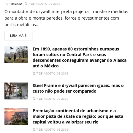
POR
INGRID
7 DE AGOSTO DE 2026
O montador de drywall interpreta projetos, transfere medidas
para a obra e monta paredes, forros e revestimentos com
perfis metálicos...
LEIA MAIS
Em 1890, apenas 80 estorninhos europeus
foram soltos no Central Park e seus
descendentes conseguiram avançar do Alasca
até o México
7 DE AGOSTO DE 2026
Steel Frame e drywall parecem iguais, mas o
custo não pode ser comparado
7 DE AGOSTO DE 2026
Premiação continental de urbanismo e a
maior pista de skate da região: por que esta
capital voltou a valorizar seu rio
7 DE AGOSTO DE 2026