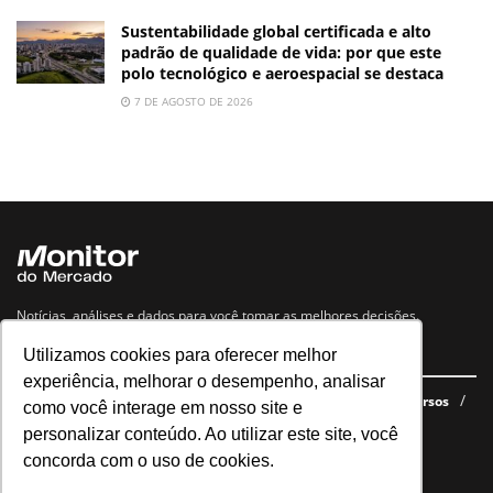
Sustentabilidade global certificada e alto
padrão de qualidade de vida: por que este
polo tecnológico e aeroespacial se destaca
7 DE AGOSTO DE 2026
Notícias, análises e dados para você tomar as melhores decisões.
Utilizamos cookies para oferecer melhor
Navegue no site
experiência, melhorar o desempenho, analisar
Últimas notícias
Quem somos
E-books gratuitos
Cursos
como você interage em nosso site e
Política de privacidade
personalizar conteúdo. Ao utilizar este site, você
concorda com o uso de cookies.
Siga nossas redes