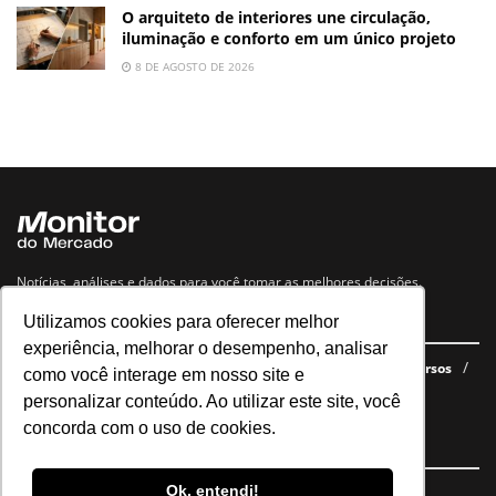
O arquiteto de interiores une circulação,
iluminação e conforto em um único projeto
8 DE AGOSTO DE 2026
Notícias, análises e dados para você tomar as melhores decisões.
Utilizamos cookies para oferecer melhor
Navegue no site
experiência, melhorar o desempenho, analisar
Últimas notícias
Quem somos
E-books gratuitos
Cursos
como você interage em nosso site e
Política de privacidade
personalizar conteúdo. Ao utilizar este site, você
concorda com o uso de cookies.
Siga nossas redes
Ok, entendi!