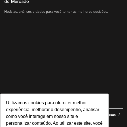
Notícias, análises e dados para você tomar as melhores decisões.
Utilizamos cookies para oferecer melhor
Navegue no site
experiência, melhorar o desempenho, analisar
Últimas notícias
Quem somos
E-books gratuitos
Cursos
como você interage em nosso site e
Política de privacidade
personalizar conteúdo. Ao utilizar este site, você