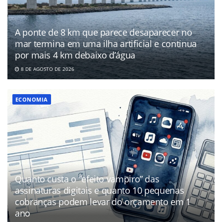
A ponte de 8 km que parece desaparecer no
mar termina em uma ilha artificial e continua
por mais 4 km debaixo d’água
8 DE AGOSTO DE 2026
ECONOMIA
Quanto custa o “efeito vampiro” das
assinaturas digitais e quanto 10 pequenas
cobranças podem levar do orçamento em 1
ano