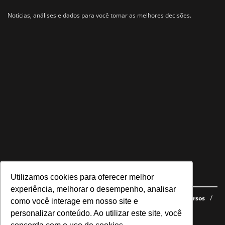
Notícias, análises e dados para você tomar as melhores decisões.
Utilizamos cookies para oferecer melhor
Navegue no site
experiência, melhorar o desempenho, analisar
Últimas notícias
Quem somos
E-books gratuitos
Cursos
como você interage em nosso site e
Política de privacidade
personalizar conteúdo. Ao utilizar este site, você