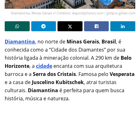
Diamantina, Minas Gerais // Créditos: depositphotos.com / jprlpco.gmail.com
Diamantina
, no norte de
Minas Gerais
,
Brasil
, é
conhecida como a “Cidade dos Diamantes” por sua
história ligada à mineração colonial. A 290 km de
Belo
Horizonte
, a
cidade
encanta com sua arquitetura
barroca e a
Serra dos Cristais
. Famosa pelo
Vesperata
e a casa de
Juscelino Kubitschek
, atrai turistas
culturais.
Diamantina
é perfeita para quem busca
história, música e natureza.