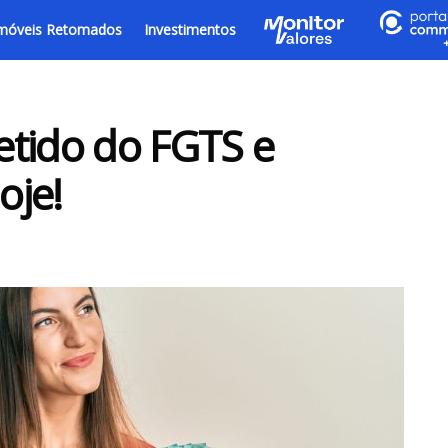
móveis Retomados
Investimentos
retido do FGTS e
oje!