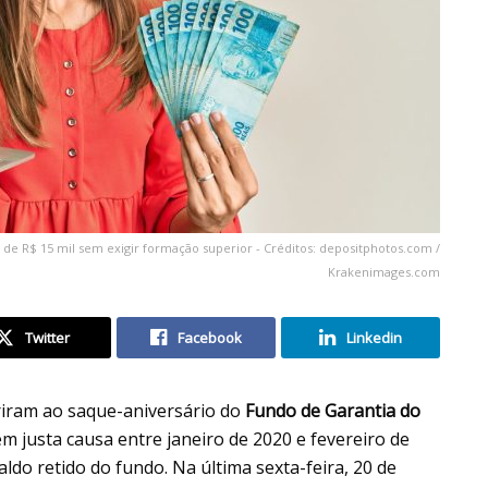
a de R$ 15 mil sem exigir formação superior - Créditos: depositphotos.com /
Krakenimages.com
Twitter
Facebook
Linkedin
riram ao saque-aniversário do
Fundo de Garantia do
em justa causa entre janeiro de 2020 e fevereiro de
ldo retido do fundo. Na última sexta-feira, 20 de