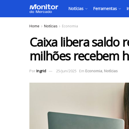
Notícias
Ferramentas
I
Home
Notícias
Economia
Caixa libera saldo 
milhões recebem h
Por
Ingrid
25/jun/2025
Em
Economia
,
Notícias