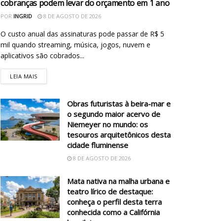
cobranças podem levar do orçamento em 1 ano
POR
INGRID
8 DE AGOSTO DE 2026
O custo anual das assinaturas pode passar de R$ 5
mil quando streaming, música, jogos, nuvem e
aplicativos são cobrados...
LEIA MAIS
Obras futuristas à beira-mar e
o segundo maior acervo de
Niemeyer no mundo: os
tesouros arquitetônicos desta
cidade fluminense
8 DE AGOSTO DE 2026
Mata nativa na malha urbana e
teatro lírico de destaque:
conheça o perfil desta terra
conhecida como a Califórnia