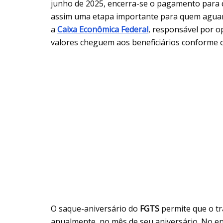
junho de 2025, encerra-se o pagamento para 
assim uma etapa importante para quem aguard
a
Caixa Econômica Federal
, responsável por o
valores cheguem aos beneficiários conforme o
O saque-aniversário do
FGTS
permite que o t
anualmente, no mês de seu aniversário. No e