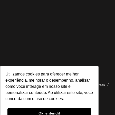
Utilizamos cookies para oferecer melhor
Navegue no site
experiência, melhorar o desempenho, analisar
Últimas notícias
Quem somos
E-books gratuitos
Cursos
como você interage em nosso site e
Política de privacidade
personalizar conteúdo. Ao utilizar este site, você
concorda com o uso de cookies.
Siga nossas redes
Ok, entendi!