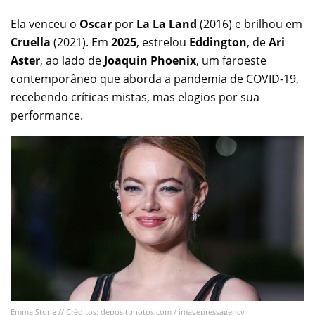
Ela venceu o
Oscar
por
La La Land
(2016) e brilhou em
Cruella
(2021). Em
2025
, estrelou
Eddington
, de
Ari
Aster
, ao lado de
Joaquin Phoenix
, um faroeste
contemporâneo que aborda a pandemia de COVID-19,
recebendo críticas mistas, mas elogios por sua
performance.
Emma Stone // Créditos: depositphotos.com / imagepressagency