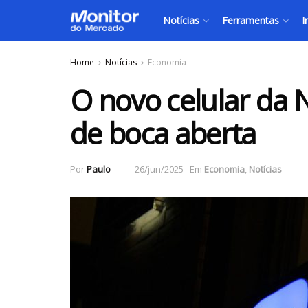
Notícias
Ferramentas
I
Home
Notícias
Economia
O novo celular da N
de boca aberta
Por
Paulo
26/jun/2025
Em
Economia
,
Notícias