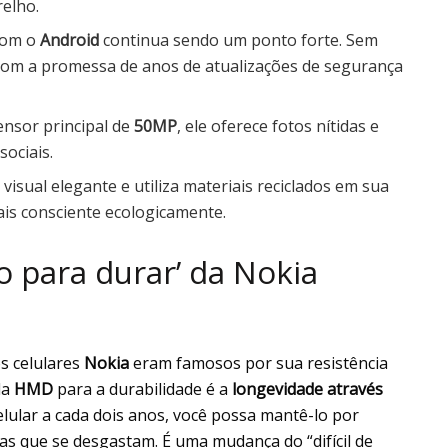
relho.
com o
Android
continua sendo um ponto forte. Sem
 com a promessa de anos de atualizações de segurança
nsor principal de
50MP
, ele oferece fotos nítidas e
sociais.
visual elegante e utiliza materiais reciclados em sua
ais consciente ecologicamente.
do para durar’ da Nokia
s celulares
Nokia
eram famosos por sua resistência
da
HMD
para a durabilidade é a
longevidade através
 celular a cada dois anos, você possa mantê-lo por
as que se desgastam. É uma mudança do “difícil de