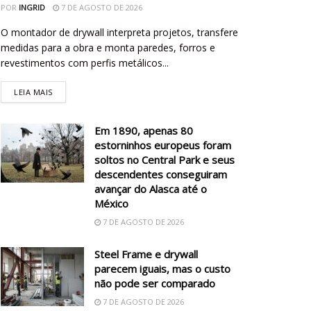
POR
INGRID
7 DE AGOSTO DE 2026
O montador de drywall interpreta projetos, transfere
medidas para a obra e monta paredes, forros e
revestimentos com perfis metálicos...
LEIA MAIS
Em 1890, apenas 80
estorninhos europeus foram
soltos no Central Park e seus
descendentes conseguiram
avançar do Alasca até o
México
7 DE AGOSTO DE 2026
Steel Frame e drywall
parecem iguais, mas o custo
não pode ser comparado
7 DE AGOSTO DE 2026