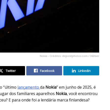
Nokia - Créditos: depositphotos.com / 360ber
Twitter
Facebook
Linkedin
lo “último
lançamento
da
Nokia
” em junho de 2025, é
lugar dos familiares aparelhos
Nokia
, você encontrou
ceu? E para onde foi a lendária marca finlandesa?