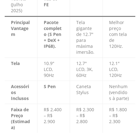
(Julho
FE
2025)
Principal
Pacote
Tela
Melhor
Vantage
complet
gigante
preço
m
o (S Pen
de 12.7″
com tela
+ DeX +
para
de
IP68).
máxima
120Hz.
imersão.
Tela
10.9″
12.7″
12.1″
LCD,
LCD, 3K,
LCD,
90Hz
60Hz
120Hz
Acessóri
S Pen
Caneta
Nenhum
os
Stylus
(vendido
Inclusos
s à parte)
Faixa de
R$ 2.400
R$ 2.300
R$ 1.800
Preço
– R$
– R$
– R$
(Estimad
2.900
2.800
2.300
a)