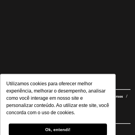
Utilizamos cookies para oferecer melhor
Navegue no site
experiência, melhorar o desempenho, analisar
Últimas notícias
Quem somos
E-books gratuitos
Cursos
como você interage em nosso site e
Política de privacidade
personalizar conteúdo. Ao utilizar este site, você
concorda com o uso de cookies.
Siga nossas redes
Ok, entendi!