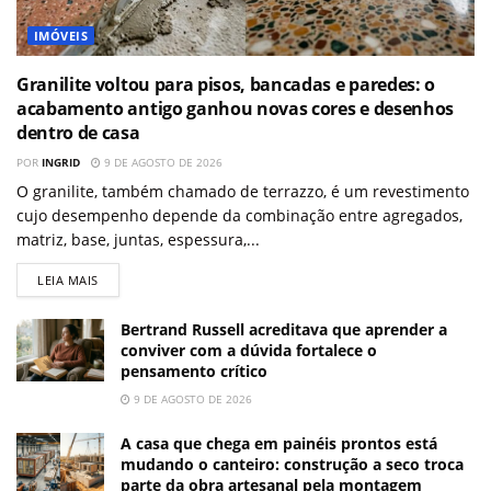
IMÓVEIS
Granilite voltou para pisos, bancadas e paredes: o
acabamento antigo ganhou novas cores e desenhos
dentro de casa
POR
INGRID
9 DE AGOSTO DE 2026
O granilite, também chamado de terrazzo, é um revestimento
cujo desempenho depende da combinação entre agregados,
matriz, base, juntas, espessura,...
LEIA MAIS
Bertrand Russell acreditava que aprender a
conviver com a dúvida fortalece o
pensamento crítico
9 DE AGOSTO DE 2026
A casa que chega em painéis prontos está
mudando o canteiro: construção a seco troca
parte da obra artesanal pela montagem