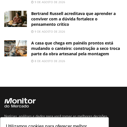
9 DE AGOSTO DE 2026
Bertrand Russell acreditava que aprender a
conviver com a dúvida fortalece o
pensamento crítico
9 DE AGOSTO DE 2026
A casa que chega em painéis prontos está
mudando o canteiro: construção a seco troca
parte da obra artesanal pela montagem
8 DE AGOSTO DE 2026
Notícias, análises e dados para você tomar as melhores decisões.
Utilizamos cookies para oferecer melhor