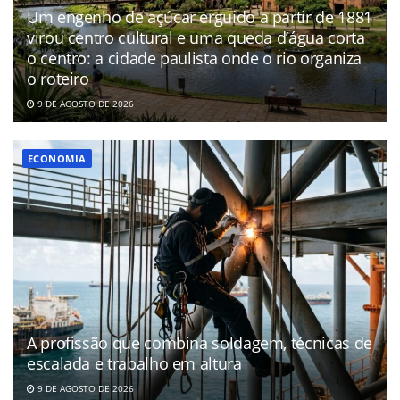
Um engenho de açúcar erguido a partir de 1881
virou centro cultural e uma queda d’água corta
o centro: a cidade paulista onde o rio organiza
o roteiro
9 DE AGOSTO DE 2026
ECONOMIA
A profissão que combina soldagem, técnicas de
escalada e trabalho em altura
9 DE AGOSTO DE 2026