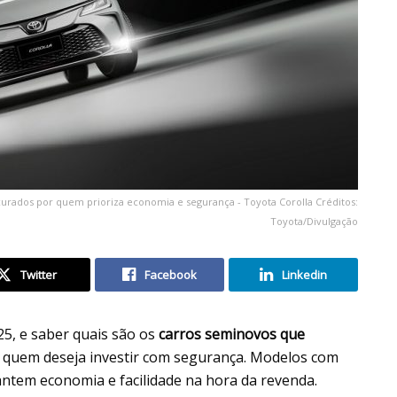
rados por quem prioriza economia e segurança - Toyota Corolla Créditos:
Toyota/Divulgação
Twitter
Facebook
Linkedin
5, e saber quais são os
carros seminovos que
a quem deseja investir com segurança. Modelos com
ntem economia e facilidade na hora da revenda.