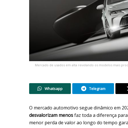
Mercado de usados em alta revelando os modelos mais procu
Whatsapp
Telegram
O mercado automotivo segue dinâmico em 202
desvalorizam menos
faz toda a diferença par
menor perda de valor ao longo do tempo gara