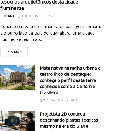
tesouros arquitetônicos desta cidade
fluminense
POR
ANA
8 DE AGOSTO DE 2026
Concreto curvo à beira-mar não é paisagem comum.
Do outro lado da Baía de Guanabara, uma cidade
fluminense reuniu ao...
LEIA MAIS
Mata nativa na malha urbana e
teatro lírico de destaque:
conheça o perfil desta terra
conhecida como a Califórnia
brasileira
8 DE AGOSTO DE 2026
Projetista 2D continua
desenhando plantas técnicas
mesmo na era do BIM e