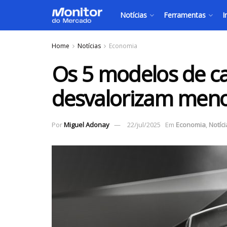
Notícias
Ferramentas
I
Home
Notícias
Economia
Os 5 modelos de c
desvalorizam men
Por
Miguel Adonay
22/jul/2025
Em
Economia
,
Notíci