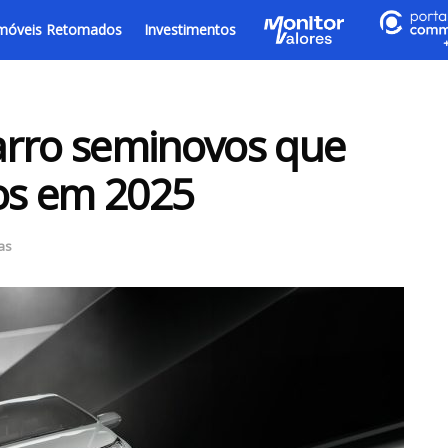
móveis Retomados
Investimentos
arro seminovos que
os em 2025
as