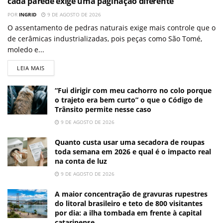
cada parede exige uma paginação diferente
POR
INGRID
9 DE AGOSTO DE 2026
O assentamento de pedras naturais exige mais controle que o
de cerâmicas industrializadas, pois peças como São Tomé,
moledo e...
LEIA MAIS
“Fui dirigir com meu cachorro no colo porque
o trajeto era bem curto” o que o Código de
Trânsito permite nesse caso
9 DE AGOSTO DE 2026
Quanto custa usar uma secadora de roupas
toda semana em 2026 e qual é o impacto real
na conta de luz
9 DE AGOSTO DE 2026
A maior concentração de gravuras rupestres
do litoral brasileiro e teto de 800 visitantes
por dia: a ilha tombada em frente à capital
catarinense