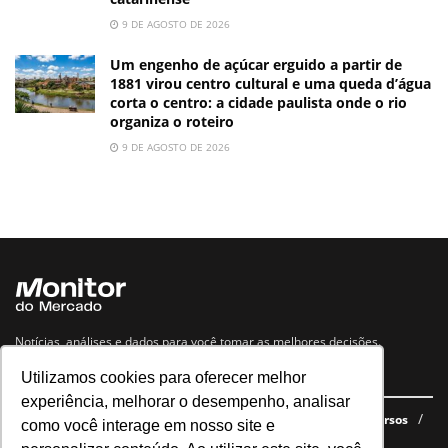
9 DE AGOSTO DE 2026
Um engenho de açúcar erguido a partir de
1881 virou centro cultural e uma queda d’água
corta o centro: a cidade paulista onde o rio
organiza o roteiro
9 DE AGOSTO DE 2026
Notícias, análises e dados para você tomar as melhores decisões.
Utilizamos cookies para oferecer melhor
Navegue no site
experiência, melhorar o desempenho, analisar
Últimas notícias
Quem somos
E-books gratuitos
Cursos
como você interage em nosso site e
Política de privacidade