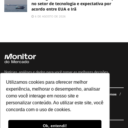
no setor de tecnologia e expectativa por
acordo entre EUA e Irã
6 DE AGOSTO DE 2026
Notícias, análises e dados para você tomar as melhores decisões.
Utilizamos cookies para oferecer melhor
Navegue no site
experiência, melhorar o desempenho, analisar
Últimas notícias
Quem somos
E-books gratuitos
Cursos
como você interage em nosso site e
Política de privacidade
personalizar conteúdo. Ao utilizar este site, você
concorda com o uso de cookies.
Siga nossas redes
Ok, entendi!