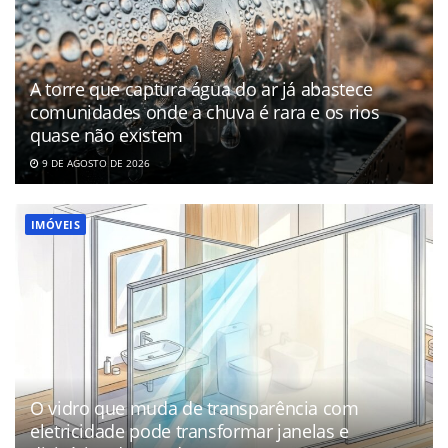
A torre que captura água do ar já abastece
comunidades onde a chuva é rara e os rios
quase não existem
9 DE AGOSTO DE 2026
IMÓVEIS
O vidro que muda de transparência com
eletricidade pode transformar janelas e