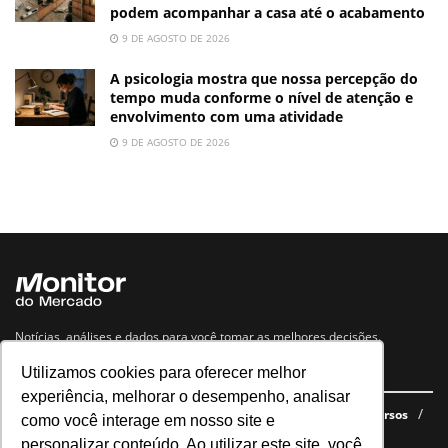
podem acompanhar a casa até o acabamento
9 DE AGOSTO DE 2026
A psicologia mostra que nossa percepção do
tempo muda conforme o nível de atenção e
envolvimento com uma atividade
9 DE AGOSTO DE 2026
Notícias, análises e dados para você tomar as melhores decisões.
Utilizamos cookies para oferecer melhor
Navegue no site
experiência, melhorar o desempenho, analisar
Últimas notícias
Quem somos
E-books gratuitos
Cursos
como você interage em nosso site e
Política de privacidade
personalizar conteúdo. Ao utilizar este site, você