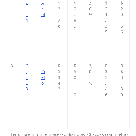
Z
A
$
$
3
$
$
U
z
2
0
6
2
2
L
ul
1,
,
%
1
0
4
2
8
,
,
8
9
3
6
5
6
3
C
R
R
3,
R
R
I
Ci
$
$
0
$
$
E
el
3,
0
1
3
3
L
o
4
,
%
,
,
3
2
1
4
3
0
6
0
Leitor premium tem acesso diário às 20 ações com melhor