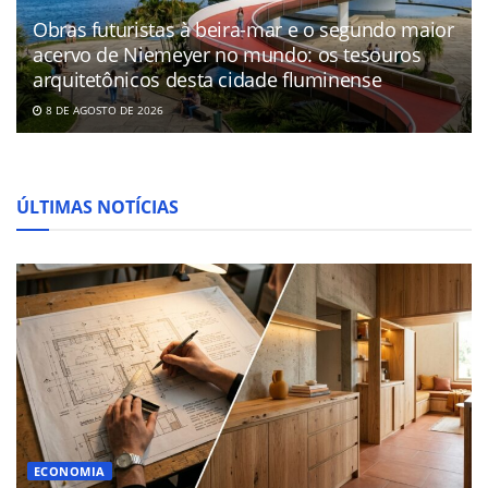
Obras futuristas à beira-mar e o segundo maior
acervo de Niemeyer no mundo: os tesouros
arquitetônicos desta cidade fluminense
8 DE AGOSTO DE 2026
ÚLTIMAS NOTÍCIAS
ECONOMIA