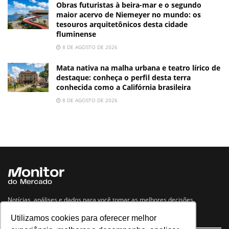
Obras futuristas à beira-mar e o segundo
maior acervo de Niemeyer no mundo: os
tesouros arquitetônicos desta cidade
fluminense
8 DE AGOSTO DE 2026
Mata nativa na malha urbana e teatro lírico de
destaque: conheça o perfil desta terra
conhecida como a Califórnia brasileira
8 DE AGOSTO DE 2026
Notícias, análises e dados para você tomar as melhores decisões.
Utilizamos cookies para oferecer melhor
Navegue no site