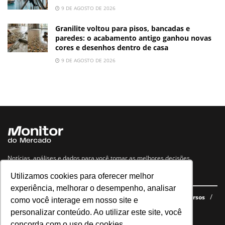
9 DE AGOSTO DE 2026
Granilite voltou para pisos, bancadas e
paredes: o acabamento antigo ganhou novas
cores e desenhos dentro de casa
9 DE AGOSTO DE 2026
Notícias, análises e dados para você tomar as melhores decisões.
Utilizamos cookies para oferecer melhor
Navegue no site
experiência, melhorar o desempenho, analisar
Últimas notícias
Quem somos
E-books gratuitos
Cursos
como você interage em nosso site e
Política de privacidade
personalizar conteúdo. Ao utilizar este site, você
concorda com o uso de cookies.