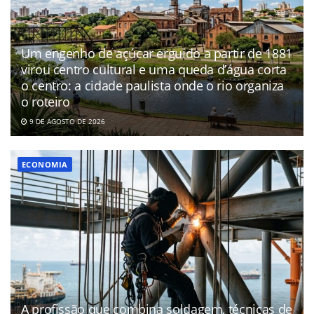
Um engenho de açúcar erguido a partir de 1881
virou centro cultural e uma queda d’água corta
o centro: a cidade paulista onde o rio organiza
o roteiro
9 DE AGOSTO DE 2026
ECONOMIA
A profissão que combina soldagem, técnicas de