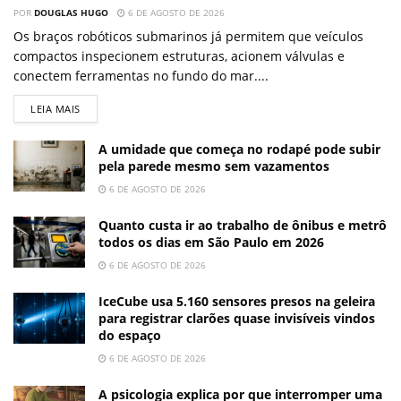
POR
DOUGLAS HUGO
6 DE AGOSTO DE 2026
Os braços robóticos submarinos já permitem que veículos
compactos inspecionem estruturas, acionem válvulas e
conectem ferramentas no fundo do mar....
LEIA MAIS
A umidade que começa no rodapé pode subir
pela parede mesmo sem vazamentos
6 DE AGOSTO DE 2026
Quanto custa ir ao trabalho de ônibus e metrô
todos os dias em São Paulo em 2026
6 DE AGOSTO DE 2026
IceCube usa 5.160 sensores presos na geleira
para registrar clarões quase invisíveis vindos
do espaço
6 DE AGOSTO DE 2026
A psicologia explica por que interromper uma