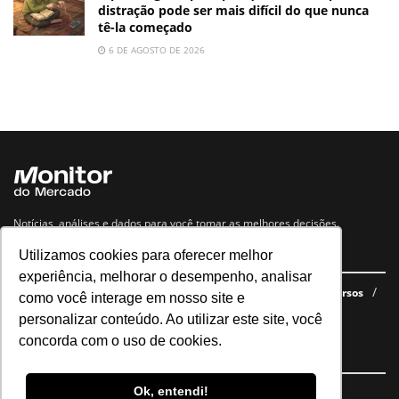
distração pode ser mais difícil do que nunca
tê-la começado
6 DE AGOSTO DE 2026
Notícias, análises e dados para você tomar as melhores decisões.
Utilizamos cookies para oferecer melhor
Navegue no site
experiência, melhorar o desempenho, analisar
Últimas notícias
Quem somos
E-books gratuitos
Cursos
como você interage em nosso site e
Política de privacidade
personalizar conteúdo. Ao utilizar este site, você
concorda com o uso de cookies.
Siga nossas redes
Ok, entendi!