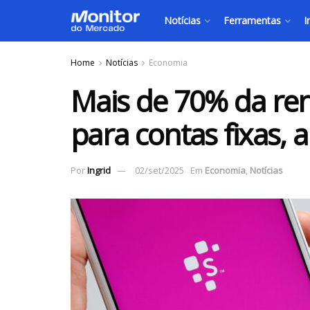
Notícias
Ferramentas
I
Home
Notícias
Economia
Mais de 70% da rend
para contas fixas, 
Por
Ingrid
02/set/2025
Em
Economia
,
Notícias