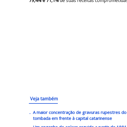
79,4% e 71,1%
de suas receitas comprometidas
Veja também
A maior concentração de gravuras rupestres do lit
tombada em frente à capital catarinense
Um engenho de açúcar erguido a partir de 1881 v