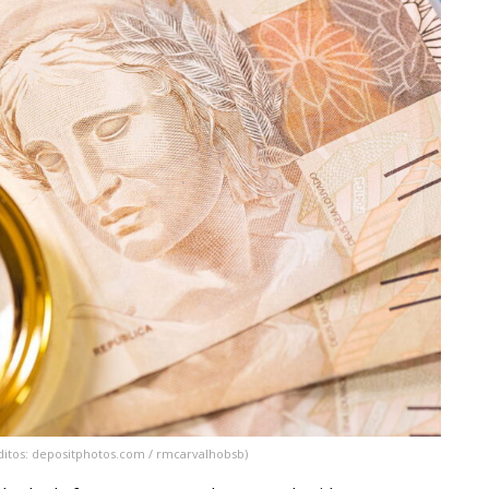
ditos: depositphotos.com / rmcarvalhobsb)