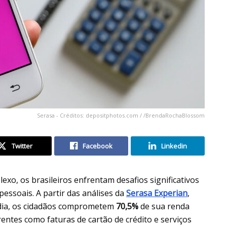
Serasa - Créditos: depositphotos.com / /BrendaRochaBlossom
Twitter
Facebook
Linkedin
xo, os brasileiros enfrentam desafios significativos
pessoais. A partir das análises da
Serasa Experian
,
ia, os cidadãos comprometem
70,5%
de sua renda
entes como faturas de cartão de crédito e serviços