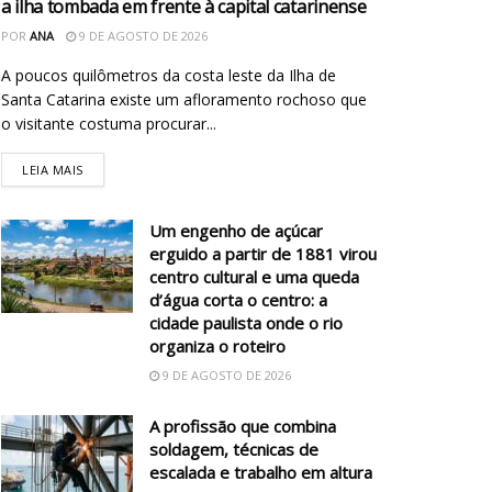
a ilha tombada em frente à capital catarinense
POR
ANA
9 DE AGOSTO DE 2026
A poucos quilômetros da costa leste da Ilha de
Santa Catarina existe um afloramento rochoso que
o visitante costuma procurar...
LEIA MAIS
Um engenho de açúcar
erguido a partir de 1881 virou
centro cultural e uma queda
d’água corta o centro: a
cidade paulista onde o rio
organiza o roteiro
9 DE AGOSTO DE 2026
A profissão que combina
soldagem, técnicas de
escalada e trabalho em altura