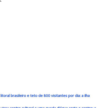
.
oral brasileiro e teto de 800 visitantes por dia: a ilha
irou centro cultural e uma queda d’água corta o centro: a