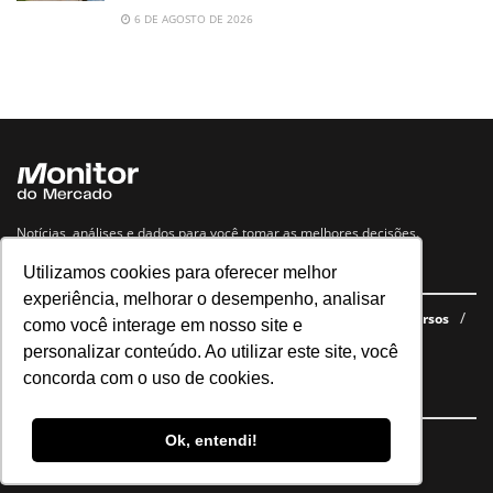
6 DE AGOSTO DE 2026
Notícias, análises e dados para você tomar as melhores decisões.
Utilizamos cookies para oferecer melhor
Navegue no site
experiência, melhorar o desempenho, analisar
Últimas notícias
Quem somos
E-books gratuitos
Cursos
como você interage em nosso site e
Política de privacidade
personalizar conteúdo. Ao utilizar este site, você
concorda com o uso de cookies.
Siga nossas redes
Ok, entendi!