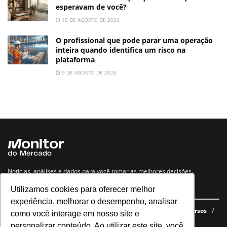
esperavam de você?
10 DE AGOSTO DE 2026
O profissional que pode parar uma operação
inteira quando identifica um risco na
plataforma
9 DE AGOSTO DE 2026
Notícias, análises e dados para você tomar as melhores decisões.
Utilizamos cookies para oferecer melhor
Navegue no site
experiência, melhorar o desempenho, analisar
Últimas notícias
Quem somos
E-books gratuitos
Cursos
como você interage em nosso site e
Política de privacidade
personalizar conteúdo. Ao utilizar este site, você