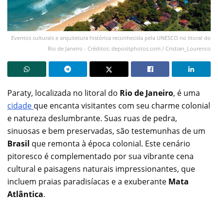
Eventos culturais e arquitetura histórica reconhecida pela UNESCO no litoral do
Rio de Janeiro - Créditos: depositphotos.com / Cristian_Lourenco
Paraty, localizada no litoral do
Rio de Janeiro
, é uma
cidade
que encanta visitantes com seu charme colonial
e natureza deslumbrante. Suas ruas de pedra,
sinuosas e bem preservadas, são testemunhas de um
Brasil
que remonta à época colonial. Este cenário
pitoresco é complementado por sua vibrante cena
cultural e paisagens naturais impressionantes, que
incluem praias paradisíacas e a exuberante
Mata
Atlântica
.