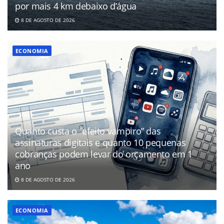
por mais 4 km debaixo d’água
8 DE AGOSTO DE 2026
ECONOMIA
Quanto custa o “efeito vampiro” das
assinaturas digitais e quanto 10 pequenas
cobranças podem levar do orçamento em 1
ano
8 DE AGOSTO DE 2026
ECONOMIA