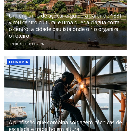
Um engenho de açúcar erguido a partir de 1881
virou centro cultural e uma queda d’água corta
o centro: a cidade paulista onde o rio organiza
o roteiro
9 DE AGOSTO DE 2026
ECONOMIA
A profissão que combina soldagem, técnicas de
escalada e trabalho em altura