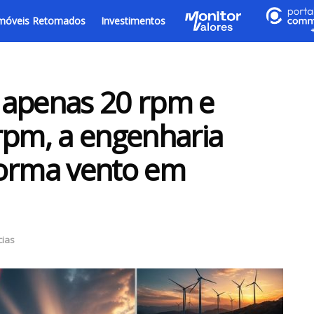
móveis Retomados
Investimentos
 apenas 20 rpm e
rpm, a engenharia
forma vento em
cias