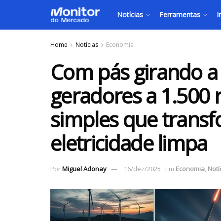
Notícias
Ferramentas
I
Home
Notícias
Economia
Com pás girando a
geradores a 1.500 
simples que trans
eletricidade limpa
Por
Miguel Adonay
16/dez/2025
Em
Economia
,
Notí