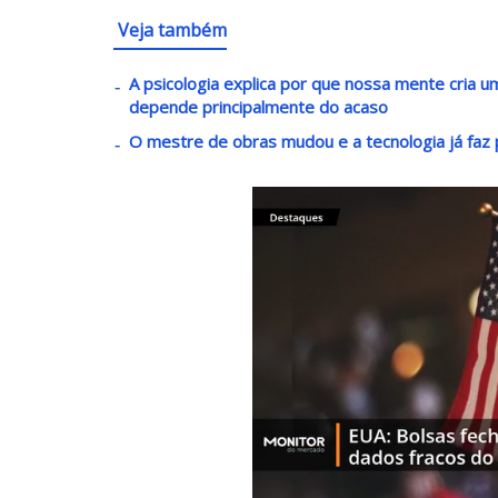
Veja também
A psicologia explica por que nossa mente cria
depende principalmente do acaso
O mestre de obras mudou e a tecnologia já faz p