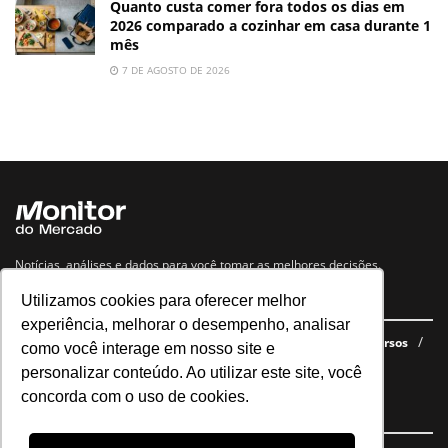
Quanto custa comer fora todos os dias em
2026 comparado a cozinhar em casa durante 1
mês
7 DE AGOSTO DE 2026
Notícias, análises e dados para você tomar as melhores decisões.
Utilizamos cookies para oferecer melhor
Navegue no site
experiência, melhorar o desempenho, analisar
Últimas notícias
Quem somos
E-books gratuitos
Cursos
como você interage em nosso site e
Política de privacidade
personalizar conteúdo. Ao utilizar este site, você
concorda com o uso de cookies.
Siga nossas redes