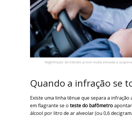
RegInfração de trânsito prevê multa elevada e suspen
Quando a infração se t
Existe uma linha tênue que separa a infração 
em flagrante se o
teste do bafômetro
apontar 
álcool por litro de ar alveolar (ou 0,6 decigram