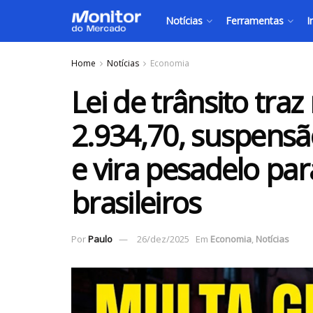
Notícias
Ferramentas
I
Home
Notícias
Economia
Lei de trânsito tra
2.934,70, suspens
e vira pesadelo par
brasileiros
Por
Paulo
26/dez/2025
Em
Economia
,
Notícias