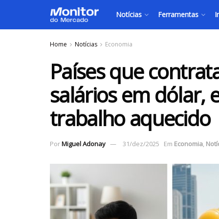
Notícias
Ferramentas
I
Home
Notícias
Economia
Países que contrat
salários em dólar,
trabalho aquecido
Por
Miguel Adonay
31/dez/2025
Em
Economia
,
Notí