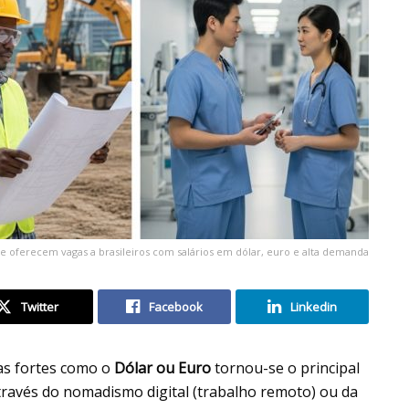
e oferecem vagas a brasileiros com salários em dólar, euro e alta demanda
Twitter
Facebook
Linkedin
as fortes como o
Dólar ou Euro
tornou-se o principal
através do nomadismo digital (trabalho remoto) ou da