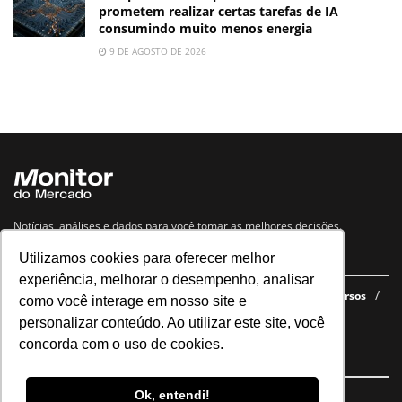
prometem realizar certas tarefas de IA
consumindo muito menos energia
9 DE AGOSTO DE 2026
Notícias, análises e dados para você tomar as melhores decisões.
Utilizamos cookies para oferecer melhor
Navegue no site
experiência, melhorar o desempenho, analisar
Últimas notícias
Quem somos
E-books gratuitos
Cursos
como você interage em nosso site e
Política de privacidade
personalizar conteúdo. Ao utilizar este site, você
concorda com o uso de cookies.
Siga nossas redes
Ok, entendi!