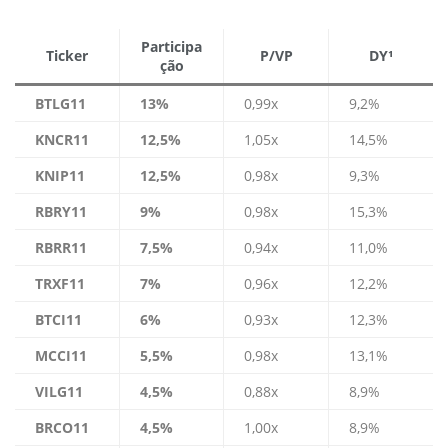
Participa
Ticker
P/VP
DY¹
ção
BTLG11
13%
0,99x
9,2%
KNCR11
12,5%
1,05x
14,5%
KNIP11
12,5%
0,98x
9,3%
RBRY11
9%
0,98x
15,3%
RBRR11
7,5%
0,94x
11,0%
TRXF11
7%
0,96x
12,2%
BTCI11
6%
0,93x
12,3%
MCCI11
5,5%
0,98x
13,1%
VILG11
4,5%
0,88x
8,9%
BRCO11
4,5%
1,00x
8,9%