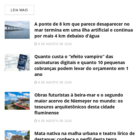
LEIA MAIS
A ponte de 8 km que parece desaparecer no
mar termina em uma ilha artificial e continua
por mais 4 km debaixo d’água
8 DE AGOSTO DE 2026
Quanto custa o “efeito vampiro” das
assinaturas digitais e quanto 10 pequenas
cobranças podem levar do orçamento em 1
ano
8 DE AGOSTO DE 2026
Obras futuristas à beira-mar e o segundo
maior acervo de Niemeyer no mundo: os
tesouros arquitetônicos desta cidade
fluminense
8 DE AGOSTO DE 2026
Mata nativa na malha urbana e teatro lírico de
destaque: conheça o perfil desta terra