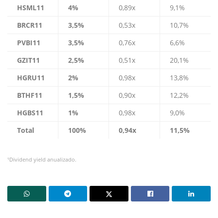
HSML11
4%
0,89x
9,1%
BRCR11
3,5%
0,53x
10,7%
PVBI11
3,5%
0,76x
6,6%
GZIT11
2,5%
0,51x
20,1%
HGRU11
2%
0,98x
13,8%
BTHF11
1,5%
0,90x
12,2%
HGBS11
1%
0,98x
9,0%
Total
100%
0,94x
11,5%
¹Dividend yield anualizado.