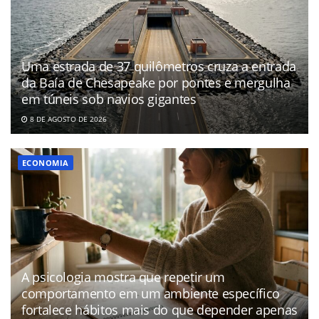
Uma estrada de 37 quilômetros cruza a entrada
da Baía de Chesapeake por pontes e mergulha
em túneis sob navios gigantes
8 DE AGOSTO DE 2026
ECONOMIA
A psicologia mostra que repetir um
comportamento em um ambiente específico
fortalece hábitos mais do que depender apenas