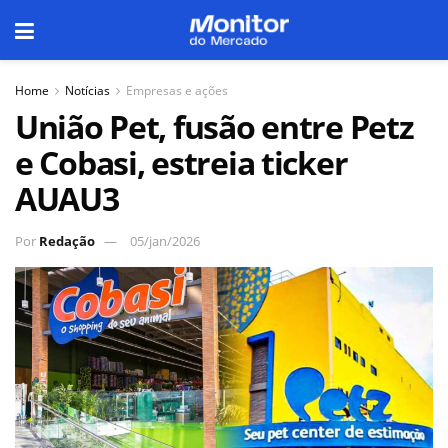
Home
Notícias
Empresas e ações
União Pet, fusão entre Petz
e Cobasi, estreia ticker
AUAU3
Por
Redação
05/jan/2026