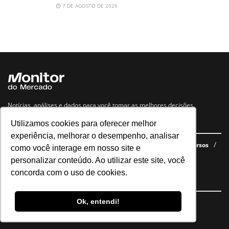
7 DE AGOSTO DE 2026
Notícias, análises e dados para você tomar as melhores decisões.
Utilizamos cookies para oferecer melhor
Navegue no site
experiência, melhorar o desempenho, analisar
Últimas notícias
Quem somos
E-books gratuitos
Cursos
como você interage em nosso site e
Política de privacidade
personalizar conteúdo. Ao utilizar este site, você
concorda com o uso de cookies.
Siga nossas redes
Ok, entendi!