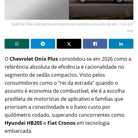
Sedã da Chevrolet aposta em economia e alcança consumo de até 17 km por
litro
O
Chevrolet Onix Plus
consolidou-se em 2026 como a
referência absoluta de eficiência e racionalidade no
segmento de sedãs compactos. Visto pelos
consumidores como o “rei da estrada” quando o
assunto é economia de combustível, ele é a escolha
predileta de motoristas de aplicativo e famílias que
priorizam a conectividade e o baixo custo por
quilômetro rodado, superando concorrentes como
Hyundai HB20S
e
Fiat Cronos
em tecnologia
embarcada.