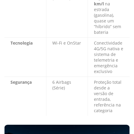
km/l
na
estrada
(gasolina),
quase um
“híbrido” sem
bateria
Tecnologia
Wi-Fi e OnStar
Conectividade
4G/5G nativa e
sistema de
telemetria e
emergência
exclusivo
Segurança
6 Airbags
Proteção total
(Série)
desde a
versão de
entrada,
referência na
categoria