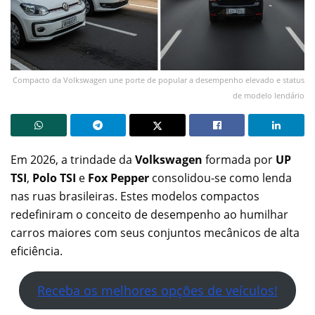
Compacto da Volkswagen une porte de popular a desempenho elevado e status
de modelo lendário
Em 2026, a trindade da
Volkswagen
formada por
UP
TSI
,
Polo TSI
e
Fox Pepper
consolidou-se como lenda
nas ruas brasileiras. Estes modelos compactos
redefiniram o conceito de desempenho ao humilhar
carros maiores com seus conjuntos mecânicos de alta
eficiência.
Receba os melhores opções de veículos!