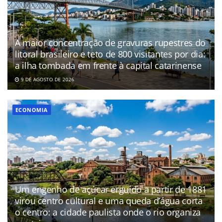
A maior concentração de gravuras rupestres do
litoral brasileiro e teto de 800 visitantes por dia:
a ilha tombada em frente à capital catarinense
9 DE AGOSTO DE 2026
ECONOMIA
Um engenho de açúcar erguido a partir de 1881
virou centro cultural e uma queda d’água corta
o centro: a cidade paulista onde o rio organiza