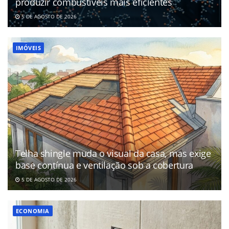
produzir combustíveis mais eficientes
5 DE AGOSTO DE 2026
IMÓVEIS
Telha shingle muda o visual da casa, mas exige
base contínua e ventilação sob a cobertura
5 DE AGOSTO DE 2026
ECONOMIA