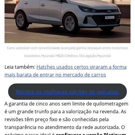
Carro acessível com conectividade avançada ganha destaque entre motoristas
brasileiros Hyundai HB20 Créditos: Divulgação/Hyundai
Leia também:
Hatches usados certos viraram a forma
mais barata de entrar no mercado de carros
Receba os melhores opções de veículos!
A garantia de cinco anos sem limite de quilometragem
é um grande trunfo para a valorização na revenda. As
revisões têm preço fixo e são conhecidas pela
transparência no atendimento da rede autorizada. O
próximo passo ideal é
configurar a versão Platinum