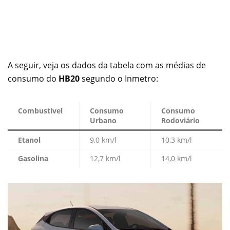
A seguir, veja os dados da tabela com as médias de
consumo do
HB20
segundo o Inmetro:
Combustível
Consumo
Consumo
Urbano
Rodoviário
Etanol
9,0 km/l
10,3 km/l
Gasolina
12,7 km/l
14,0 km/l