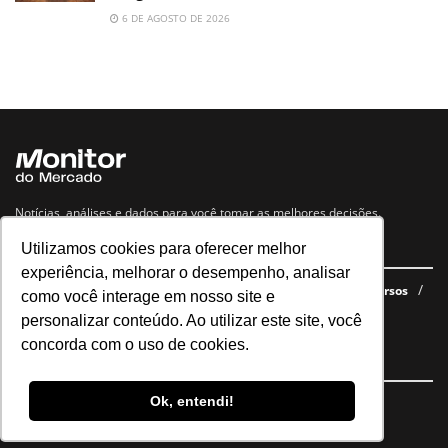
6 DE AGOSTO DE 2026
Notícias, análises e dados para você tomar as melhores decisões.
Utilizamos cookies para oferecer melhor
Navegue no site
experiência, melhorar o desempenho, analisar
Últimas notícias
Quem somos
E-books gratuitos
Cursos
como você interage em nosso site e
Política de privacidade
personalizar conteúdo. Ao utilizar este site, você
concorda com o uso de cookies.
Siga nossas redes
Ok, entendi!