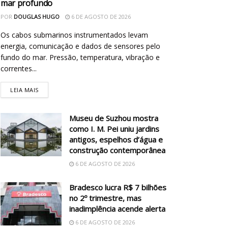
mar profundo
POR
DOUGLAS HUGO
6 DE AGOSTO DE 2026
Os cabos submarinos instrumentados levam
energia, comunicação e dados de sensores pelo
fundo do mar. Pressão, temperatura, vibração e
correntes...
LEIA MAIS
Museu de Suzhou mostra
como I. M. Pei uniu jardins
antigos, espelhos d’água e
construção contemporânea
6 DE AGOSTO DE 2026
Bradesco lucra R$ 7 bilhões
no 2º trimestre, mas
inadimplência acende alerta
6 DE AGOSTO DE 2026