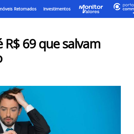
móveis Retomados
Investimentos
té R$ 69 que salvam
o