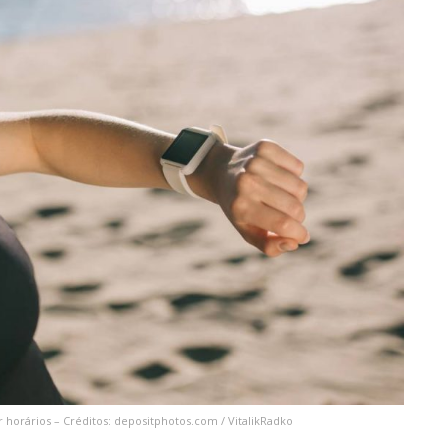
horários – Créditos: depositphotos.com / VitalikRadko