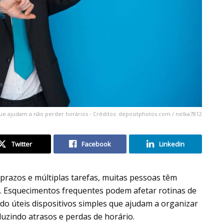
ue ajudam a não perder horários - Créditos: depositphotos.com / nelka7812
Twitter
Facebook
Linkedin
razos e múltiplas tarefas, muitas pessoas têm
s. Esquecimentos frequentes podem afetar rotinas de
do úteis dispositivos simples que ajudam a organizar
duzindo atrasos e perdas de horário.