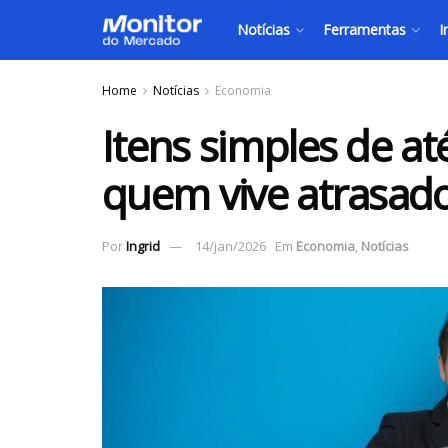
Notícias
Ferramentas
I
Home
Notícias
Economia
Itens simples de a
quem vive atrasad
Por
Ingrid
14/jan/2026
Em
Economia
,
Notícias