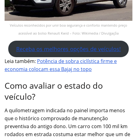
Veículos reconhecidos por unir boa segurança e conforto mantendo preço
acessível ao bolso Renault Kwid – Foto: Wikimedia / Divulgaçõa
Receba os melhores opções de veículos!
Leia também:
Potência de sobra ciclística firme e
economia colocam essa Bajaj no topo
Como avaliar o estado do
veículo?
A quilometragem indicada no painel importa menos
que o histórico comprovado de manutenção
preventiva do antigo dono. Um carro com 100 mil km
rodados em estrada costuma estar melhor que um de