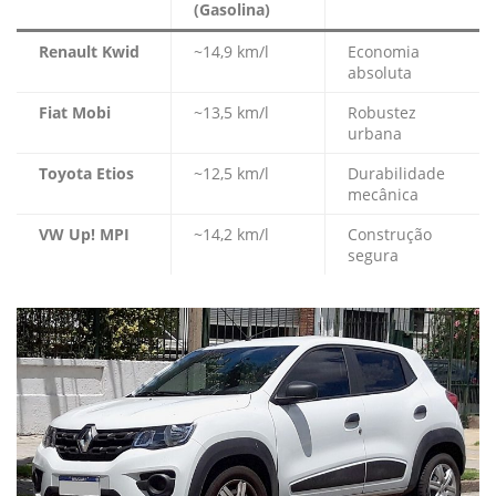
(Gasolina)
Renault Kwid
~14,9 km/l
Economia
absoluta
Fiat Mobi
~13,5 km/l
Robustez
urbana
Toyota Etios
~12,5 km/l
Durabilidade
mecânica
VW Up! MPI
~14,2 km/l
Construção
segura