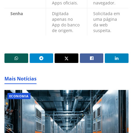
Apps oficiais.
navegador.
Senha
Digitada
Solicitada em
apenas no
uma página
App do banco
da web
de origem.
suspeita.
Mais Notícias
ECONOMIA