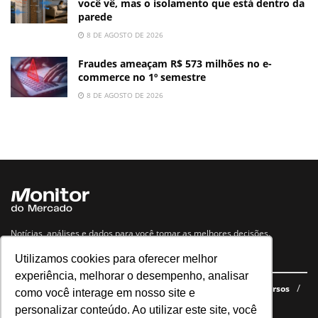
você vê, mas o isolamento que está dentro da
parede
8 DE AGOSTO DE 2026
Fraudes ameaçam R$ 573 milhões no e-
commerce no 1º semestre
8 DE AGOSTO DE 2026
Notícias, análises e dados para você tomar as melhores decisões.
Utilizamos cookies para oferecer melhor
Navegue no site
experiência, melhorar o desempenho, analisar
Últimas notícias
Quem somos
E-books gratuitos
Cursos
como você interage em nosso site e
Política de privacidade
personalizar conteúdo. Ao utilizar este site, você