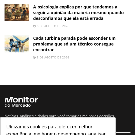
A psicologia explica por que tendemos a
seguir a opinião da maioria mesmo quando
desconfiamos que ela está errada
6 DE AGOSTO DE 2026
Cada turbina parada pode esconder um
problema que só um técnico consegue
encontrar
5 DE AGOSTO DE 2026
Notícias, análises e dados para você tomar as melhores decisões.
Utilizamos cookies para oferecer melhor
Navegue no site
experiência, melhorar o desempenho, analisar